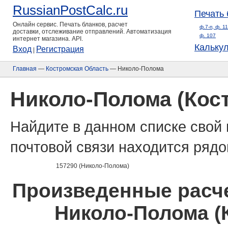
RussianPostCalc.ru
Печать 
Онлайн сервис. Печать бланков, расчет
ф.7-п, ф. 1
доставки, отслеживание отправлений. Автоматизация
ф. 107
интернет магазина. API.
Кальку
Вход
Регистрация
|
Главная
—
Костромская Область
— Николо-Полома
Николо-Полома (Кос
Найдите в данном списке свой 
почтовой связи находится рядо
157290 (Николо-Полома)
Произведенные расче
Николо-Полома (