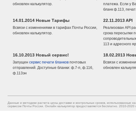
обновлен калькулятор.
платежа. Если у В
бланк ф.113, печа
14.01.2014 Новые Тарифы
22.11.2013 API
Всвязи с изменениями в тарифах Почты России,
Реализован API ра
обновлен калькулятор.
срока пересылки п
сопроводительных 
113 и адресного я
16.10.2013 Новый сервис!
18.02.2013 Но
Запущен
сервис печати бланков
почтовых
Всвязи с изменени
отправлений. Доступные бланки: ф.7-п, ф.116,
обновлен калькуля
ф.113эн
Данные и методики расчета цены доставки и контрольных сроков, использованные на
сервисом Почты России. Онлайн калькулятор предоставляется бесплатно. 2010-2020 