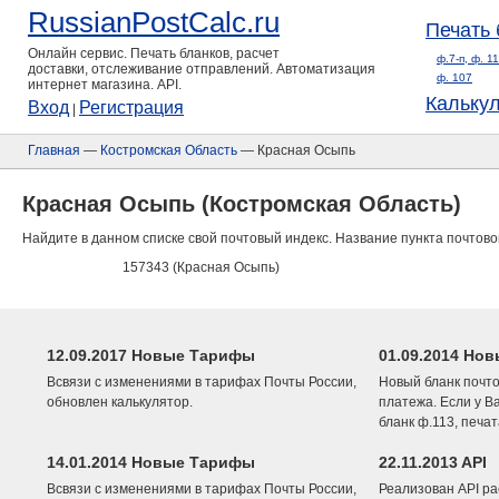
RussianPostCalc.ru
Печать 
Онлайн сервис. Печать бланков, расчет
ф.7-п, ф. 1
доставки, отслеживание отправлений. Автоматизация
ф. 107
интернет магазина. API.
Кальку
Вход
Регистрация
|
Главная
—
Костромская Область
— Красная Осыпь
Красная Осыпь (Костромская Область)
Найдите в данном списке свой почтовый индекс. Название пункта почтово
157343 (Красная Осыпь)
12.09.2017 Новые Тарифы
01.09.2014 Нов
Всвязи с изменениями в тарифах Почты России,
Новый бланк почто
обновлен калькулятор.
платежа. Если у В
бланк ф.113, печа
14.01.2014 Новые Тарифы
22.11.2013 API
Всвязи с изменениями в тарифах Почты России,
Реализован API ра