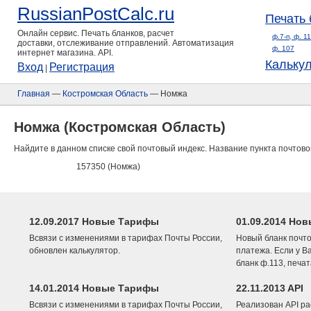
RussianPostCalc.ru
Печать 
Онлайн сервис. Печать бланков, расчет
ф.7-п, ф. 1
доставки, отслеживание отправлений. Автоматизация
ф. 107
интернет магазина. API.
Кальку
Вход
Регистрация
|
Главная
—
Костромская Область
— Номжа
Номжа (Костромская Область)
Найдите в данном списке свой почтовый индекс. Название пункта почтово
157350 (Номжа)
12.09.2017 Новые Тарифы
01.09.2014 Нов
Всвязи с изменениями в тарифах Почты России,
Новый бланк почто
обновлен калькулятор.
платежа. Если у В
бланк ф.113, печа
14.01.2014 Новые Тарифы
22.11.2013 API
Всвязи с изменениями в тарифах Почты России,
Реализован API ра