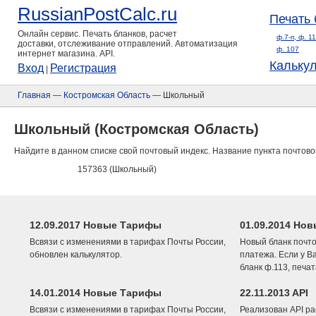
RussianPostCalc.ru
Печать 
Онлайн сервис. Печать бланков, расчет
ф.7-п, ф. 1
доставки, отслеживание отправлений. Автоматизация
ф. 107
интернет магазина. API.
Кальку
Вход
Регистрация
|
Главная
—
Костромская Область
— Школьный
Школьный (Костромская Область)
Найдите в данном списке свой почтовый индекс. Название пункта почтово
157363 (Школьный)
12.09.2017 Новые Тарифы
01.09.2014 Нов
Всвязи с изменениями в тарифах Почты России,
Новый бланк почто
обновлен калькулятор.
платежа. Если у В
бланк ф.113, печа
14.01.2014 Новые Тарифы
22.11.2013 API
Всвязи с изменениями в тарифах Почты России,
Реализован API ра