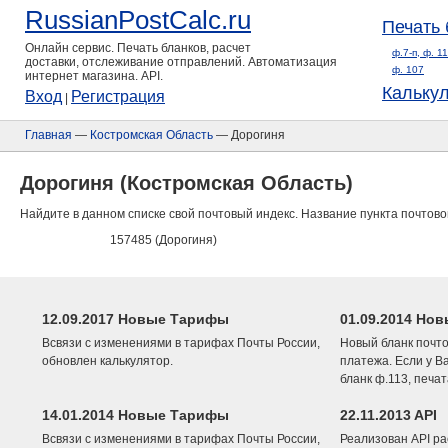
RussianPostCalc.ru
Печать 
Онлайн сервис. Печать бланков, расчет
ф.7-п, ф. 1
доставки, отслеживание отправлений. Автоматизация
ф. 107
интернет магазина. API.
Кальку
Вход
Регистрация
|
Главная
—
Костромская Область
— Дорогиня
Дорогиня (Костромская Область)
Найдите в данном списке свой почтовый индекс. Название пункта почтово
157485 (Дорогиня)
12.09.2017 Новые Тарифы
01.09.2014 Нов
Всвязи с изменениями в тарифах Почты России,
Новый бланк почто
обновлен калькулятор.
платежа. Если у В
бланк ф.113, печа
14.01.2014 Новые Тарифы
22.11.2013 API
Всвязи с изменениями в тарифах Почты России,
Реализован API ра