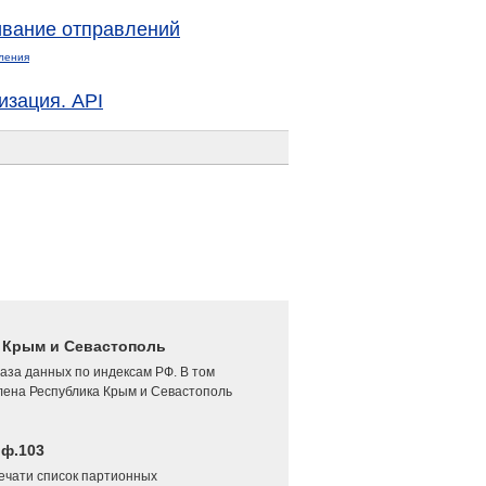
вание отправлений
ления
изация. API
4 Крым и Севастополь
аза данных по индексам РФ. В том
лена Республика Крым и Севастополь
 ф.103
печати список партионных