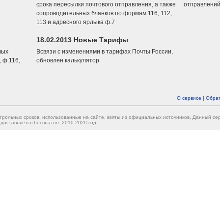
срока пересылки почтового отправления, а также
отправлений
сопроводительных бланков по формам 116, 112,
113 и адресного ярлыка ф.7
18.02.2013 Новые Тарифы
вых
Всвязи с изменениями в тарифах Почты России,
 ф.116,
обновлен калькулятор.
О сервисе
|
Обрат
трольных сроков, использованные на сайте, взяты из официальных источников. Данный с
доставляется бесплатно. 2010-2020 год.