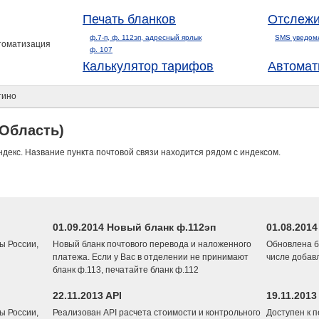
Печать бланков
Отслежи
ф.7-п, ф. 112эп, адресный ярлык
SMS уведом
втоматизация
ф. 107
Калькулятор тарифов
Автомат
тино
 Область)
ндекс. Название пункта почтовой связи находится рядом с индексом.
01.09.2014 Новый бланк ф.112эп
01.08.201
ы России,
Новый бланк почтового перевода и наложенного
Обновлена б
платежа. Если у Вас в отделении не принимают
числе добав
бланк ф.113, печатайте бланк ф.112
22.11.2013 API
19.11.2013
ы России,
Реализован API расчета стоимости и контрольного
Доступен к 