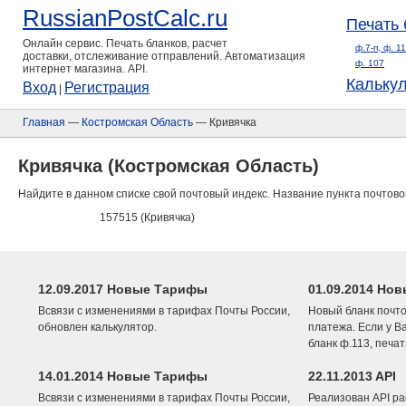
RussianPostCalc.ru
Печать 
Онлайн сервис. Печать бланков, расчет
ф.7-п, ф. 1
доставки, отслеживание отправлений. Автоматизация
ф. 107
интернет магазина. API.
Кальку
Вход
Регистрация
|
Главная
—
Костромская Область
— Кривячка
Кривячка (Костромская Область)
Найдите в данном списке свой почтовый индекс. Название пункта почтово
157515 (Кривячка)
12.09.2017 Новые Тарифы
01.09.2014 Нов
Всвязи с изменениями в тарифах Почты России,
Новый бланк почто
обновлен калькулятор.
платежа. Если у В
бланк ф.113, печа
14.01.2014 Новые Тарифы
22.11.2013 API
Всвязи с изменениями в тарифах Почты России,
Реализован API ра