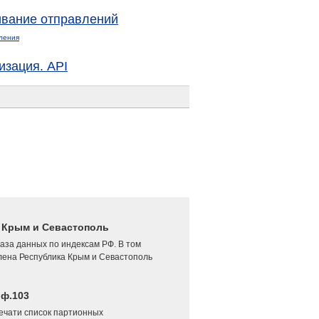
вание отправлений
ления
изация. API
4 Крым и Севастополь
аза данных по индексам РФ. В том
лена Республика Крым и Севастополь
 ф.103
печати список партионных