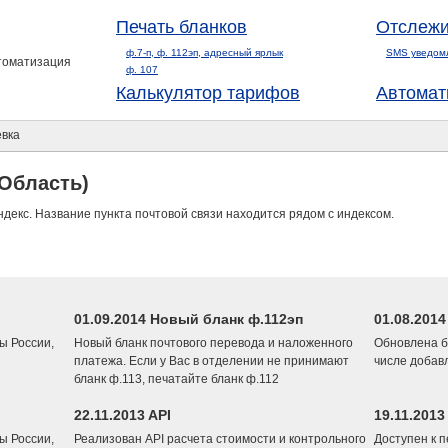
Печать бланков
Отслежи
ф.7-п, ф. 112эп, адресный ярлык
SMS уведом
втоматизация
ф. 107
Калькулятор тарифов
Автомат
вка
Область)
ндекс. Название пункта почтовой связи находится рядом с индексом.
01.09.2014 Новый бланк ф.112эп
01.08.201
ы России,
Новый бланк почтового перевода и наложенного
Обновлена б
платежа. Если у Вас в отделении не принимают
числе добав
бланк ф.113, печатайте бланк ф.112
22.11.2013 API
19.11.2013
ы России,
Реализован API расчета стоимости и контрольного
Доступен к 