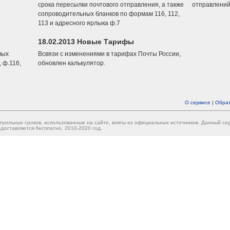
срока пересылки почтового отправления, а также
отправлений
сопроводительных бланков по формам 116, 112,
113 и адресного ярлыка ф.7
18.02.2013 Новые Тарифы
вых
Всвязи с изменениями в тарифах Почты России,
 ф.116,
обновлен калькулятор.
О сервисе
|
Обрат
трольных сроков, использованные на сайте, взяты из официальных источников. Данный с
доставляется бесплатно. 2010-2020 год.