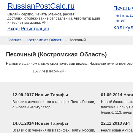
RussianPostCalc.ru
Печать 
Онлайн сервис. Печать бланков, расчет
ф.7-п, ф. 1
доставки, отслеживание отправлений. Автоматизация
ф. 107
интернет магазина. API.
Кальку
Вход
Регистрация
|
Главная
—
Костромская Область
— Песочный
Песочный (Костромская Область)
Найдите в данном списке свой почтовый индекс. Название пункта почтово
157774 (Песочный)
12.09.2017 Новые Тарифы
01.09.2014 Нов
Всвязи с изменениями в тарифах Почты России,
Новый бланк почто
обновлен калькулятор.
платежа. Если у В
бланк ф.113, печа
14.01.2014 Новые Тарифы
22.11.2013 API
Всвязи с изменениями в тарифах Почты России,
Реализован API ра