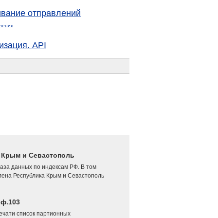
вание отправлений
ления
изация. API
4 Крым и Севастополь
аза данных по индексам РФ. В том
лена Республика Крым и Севастополь
 ф.103
печати список партионных