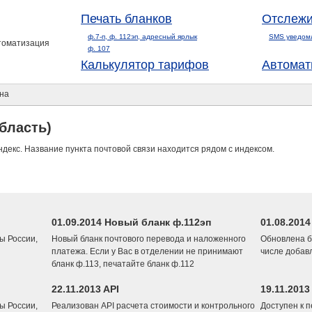
Печать бланков
Отслежи
ф.7-п, ф. 112эп, адресный ярлык
SMS уведом
втоматизация
ф. 107
Калькулятор тарифов
Автомат
на
бласть)
ндекс. Название пункта почтовой связи находится рядом с индексом.
01.09.2014 Новый бланк ф.112эп
01.08.201
ы России,
Новый бланк почтового перевода и наложенного
Обновлена б
платежа. Если у Вас в отделении не принимают
числе добав
бланк ф.113, печатайте бланк ф.112
22.11.2013 API
19.11.2013
ы России,
Реализован API расчета стоимости и контрольного
Доступен к 