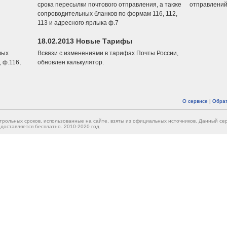
срока пересылки почтового отправления, а также
отправлений
сопроводительных бланков по формам 116, 112,
113 и адресного ярлыка ф.7
18.02.2013 Новые Тарифы
вых
Всвязи с изменениями в тарифах Почты России,
 ф.116,
обновлен калькулятор.
О сервисе
|
Обрат
трольных сроков, использованные на сайте, взяты из официальных источников. Данный с
доставляется бесплатно. 2010-2020 год.