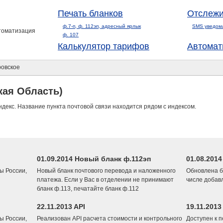
Печать бланков
Отслежи
ф.7-п, ф. 112эп, адресный ярлык
SMS уведом
втоматизация
ф. 107
Калькулятор тарифов
Автомат
овское
кая Область)
ндекс. Название пункта почтовой связи находится рядом с индексом.
01.09.2014 Новый бланк ф.112эп
01.08.201
ы России,
Новый бланк почтового перевода и наложенного
Обновлена б
платежа. Если у Вас в отделении не принимают
числе добав
бланк ф.113, печатайте бланк ф.112
22.11.2013 API
19.11.2013
ы России,
Реализован API расчета стоимости и контрольного
Доступен к 