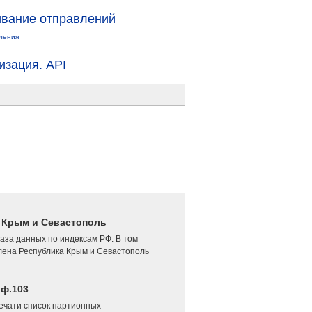
вание отправлений
ления
изация. API
4 Крым и Севастополь
аза данных по индексам РФ. В том
лена Республика Крым и Севастополь
 ф.103
печати список партионных