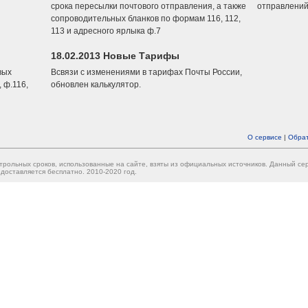
срока пересылки почтового отправления, а также
отправлений
сопроводительных бланков по формам 116, 112,
113 и адресного ярлыка ф.7
18.02.2013 Новые Тарифы
вых
Всвязи с изменениями в тарифах Почты России,
 ф.116,
обновлен калькулятор.
О сервисе
|
Обрат
трольных сроков, использованные на сайте, взяты из официальных источников. Данный с
доставляется бесплатно. 2010-2020 год.