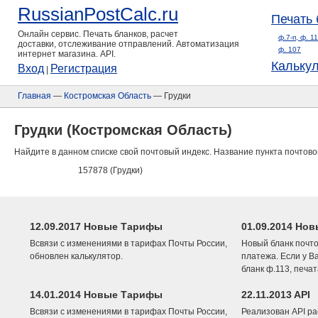
RussianPostCalc.ru
Печать 
Онлайн сервис. Печать бланков, расчет
ф.7-п, ф. 1
доставки, отслеживание отправлений. Автоматизация
ф. 107
интернет магазина. API.
Кальку
Вход
Регистрация
|
Главная
—
Костромская Область
— Грудки
Грудки (Костромская Область)
Найдите в данном списке свой почтовый индекс. Название пункта почтово
157878 (Грудки)
12.09.2017 Новые Тарифы
01.09.2014 Нов
Всвязи с изменениями в тарифах Почты России,
Новый бланк почто
обновлен калькулятор.
платежа. Если у В
бланк ф.113, печа
14.01.2014 Новые Тарифы
22.11.2013 API
Всвязи с изменениями в тарифах Почты России,
Реализован API ра