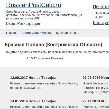
RussianPostCalc.ru
Печать 
Онлайн сервис. Печать бланков, расчет
ф.7-п, ф. 1
доставки, отслеживание отправлений. Автоматизация
ф. 107
интернет магазина. API.
Кальку
Вход
Регистрация
|
Главная
—
Костромская Область
— Красная Поляна
Красная Поляна (Костромская Область)
Найдите в данном списке свой почтовый индекс. Название пункта почтово
157912 (Красная Поляна)
12.09.2017 Новые Тарифы
01.09.2014 Нов
Всвязи с изменениями в тарифах Почты России,
Новый бланк почто
обновлен калькулятор.
платежа. Если у В
бланк ф.113, печа
14.01.2014 Новые Тарифы
22.11.2013 API
Всвязи с изменениями в тарифах Почты России,
Реализован API ра