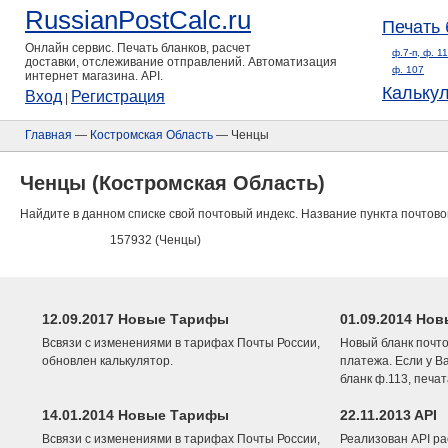
RussianPostCalc.ru
Печать 
Онлайн сервис. Печать бланков, расчет
ф.7-п, ф. 1
доставки, отслеживание отправлений. Автоматизация
ф. 107
интернет магазина. API.
Кальку
Вход
Регистрация
|
Главная
—
Костромская Область
— Ченцы
Ченцы (Костромская Область)
Найдите в данном списке свой почтовый индекс. Название пункта почтово
157932 (Ченцы)
12.09.2017 Новые Тарифы
01.09.2014 Нов
Всвязи с изменениями в тарифах Почты России,
Новый бланк почто
обновлен калькулятор.
платежа. Если у В
бланк ф.113, печа
14.01.2014 Новые Тарифы
22.11.2013 API
Всвязи с изменениями в тарифах Почты России,
Реализован API ра