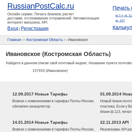
RussianPostCalc.ru
Печать 
Онлайн сервис. Печать бланков, расчет
ф.7-п, ф. 1
доставки, отслеживание отправлений. Автоматизация
ф. 107
интернет магазина. API.
Кальку
Вход
Регистрация
|
Главная
—
Костромская Область
— Ивановское
Ивановское (Костромская Область)
Найдите в данном списке свой почтовый индекс. Название пункта почтово
157933 (Ивановское)
12.09.2017 Новые Тарифы
01.09.2014 Нов
Всвязи с изменениями в тарифах Почты России,
Новый бланк почто
обновлен калькулятор.
платежа. Если у В
бланк ф.113, печа
14.01.2014 Новые Тарифы
22.11.2013 API
Всвязи с изменениями в тарифах Почты России,
Реализован API ра