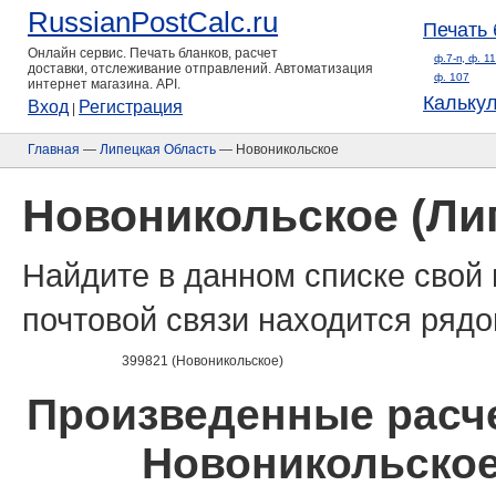
RussianPostCalc.ru
Печать 
Онлайн сервис. Печать бланков, расчет
ф.7-п, ф. 1
доставки, отслеживание отправлений. Автоматизация
ф. 107
интернет магазина. API.
Кальку
Вход
Регистрация
|
Главная
—
Липецкая Область
— Новоникольское
Новоникольское (Ли
Найдите в данном списке свой 
почтовой связи находится рядо
399821 (Новоникольское)
Произведенные расче
Новоникольское