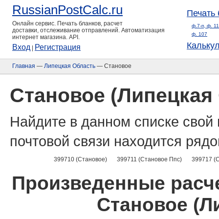
RussianPostCalc.ru
Печать 
Онлайн сервис. Печать бланков, расчет
ф.7-п, ф. 1
доставки, отслеживание отправлений. Автоматизация
ф. 107
интернет магазина. API.
Кальку
Вход
Регистрация
|
Главная
—
Липецкая Область
— Становое
Становое (Липецкая
Найдите в данном списке свой 
почтовой связи находится рядо
399710 (Становое)
399711 (Становое Ппс)
399717 (
Произведенные расче
Становое (Л