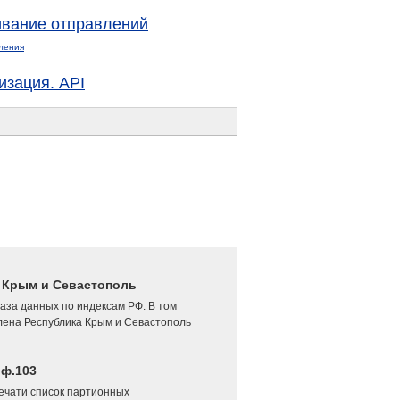
вание отправлений
ления
изация. API
4 Крым и Севастополь
аза данных по индексам РФ. В том
лена Республика Крым и Севастополь
 ф.103
печати список партионных