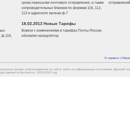
срока пересылки почтового отправления, а также
отправлений
сопроводительных бланков по формам 116, 112,
113 и адресного ярлыка ф.7
18.02.2013 Новые Тарифы
вых
Всвязи с изменениями в тарифах Почты России,
 ф.116,
обновлен калькулятор.
О сервисе
|
Обрат
трольных сроков, использованные на сайте, взяты из официальных источников. Данный с
доставляется бесплатно. 2010-2020 год.