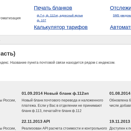
Печать бланков
Отслежи
ф.7-п, ф. 112эп, адресный ярлык
SMS уведом
втоматизация
ф. 107
Калькулятор тарифов
Автомат
а
асть)
ндекс. Название пункта почтовой связи находится рядом с индексом.
01.09.2014 Новый бланк ф.112эп
01.08.201
ы России,
Новый бланк почтового перевода и наложенного
Обновлена б
платежа. Если у Вас в отделении не принимают
числе добав
бланк ф.113, печатайте бланк ф.112
22.11.2013 API
19.11.2013
ы России,
Реализован API расчета стоимости и контрольного
Доступен к 