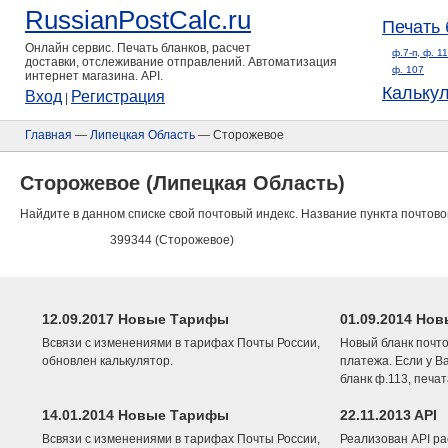
RussianPostCalc.ru
Печать 
Онлайн сервис. Печать бланков, расчет
ф.7-п, ф. 1
доставки, отслеживание отправлений. Автоматизация
ф. 107
интернет магазина. API.
Кальку
Вход
Регистрация
|
Главная
—
Липецкая Область
— Сторожевое
Сторожевое (Липецкая Область)
Найдите в данном списке свой почтовый индекс. Название пункта почтово
399344 (Сторожевое)
12.09.2017 Новые Тарифы
01.09.2014 Нов
Всвязи с изменениями в тарифах Почты России,
Новый бланк почто
обновлен калькулятор.
платежа. Если у В
бланк ф.113, печа
14.01.2014 Новые Тарифы
22.11.2013 API
Всвязи с изменениями в тарифах Почты России,
Реализован API ра