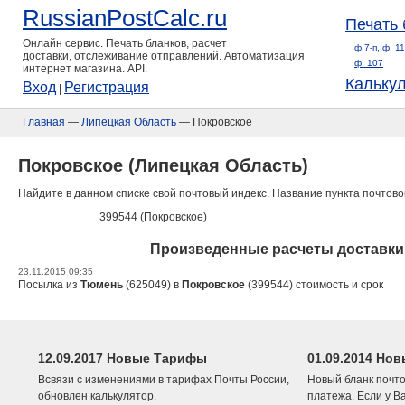
RussianPostCalc.ru
Печать 
Онлайн сервис. Печать бланков, расчет
ф.7-п, ф. 1
доставки, отслеживание отправлений. Автоматизация
ф. 107
интернет магазина. API.
Кальку
Вход
Регистрация
|
Главная
—
Липецкая Область
— Покровское
Покровское (Липецкая Область)
Найдите в данном списке свой почтовый индекс. Название пункта почтово
399544 (Покровское)
Произведенные расчеты доставки 
23.11.2015 09:35
Посылка из
Тюмень
(625049) в
Покровское
(399544) стоимость и срок
12.09.2017 Новые Тарифы
01.09.2014 Нов
Всвязи с изменениями в тарифах Почты России,
Новый бланк почто
обновлен калькулятор.
платежа. Если у В