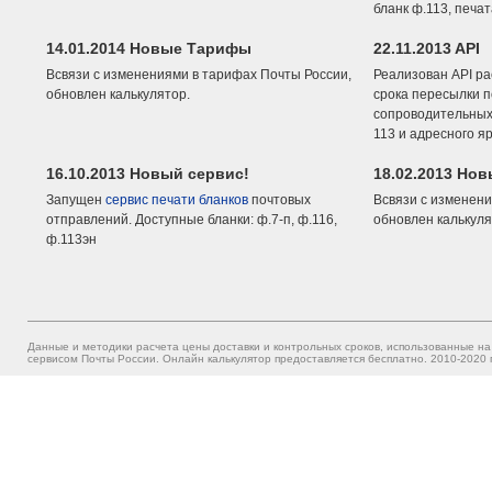
бланк ф.113, печа
14.01.2014 Новые Тарифы
22.11.2013 API
Всвязи с изменениями в тарифах Почты России,
Реализован API ра
обновлен калькулятор.
срока пересылки п
сопроводительных 
113 и адресного я
16.10.2013 Новый сервис!
18.02.2013 Но
Запущен
сервис печати бланков
почтовых
Всвязи с изменени
отправлений. Доступные бланки: ф.7-п, ф.116,
обновлен калькуля
ф.113эн
Данные и методики расчета цены доставки и контрольных сроков, использованные на
сервисом Почты России. Онлайн калькулятор предоставляется бесплатно. 2010-2020 