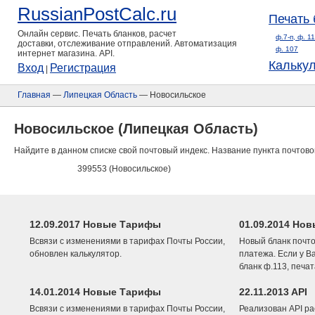
RussianPostCalc.ru
Печать 
Онлайн сервис. Печать бланков, расчет
ф.7-п, ф. 1
доставки, отслеживание отправлений. Автоматизация
ф. 107
интернет магазина. API.
Кальку
Вход
Регистрация
|
Главная
—
Липецкая Область
— Новосильское
Новосильское (Липецкая Область)
Найдите в данном списке свой почтовый индекс. Название пункта почтово
399553 (Новосильское)
12.09.2017 Новые Тарифы
01.09.2014 Нов
Всвязи с изменениями в тарифах Почты России,
Новый бланк почто
обновлен калькулятор.
платежа. Если у В
бланк ф.113, печа
14.01.2014 Новые Тарифы
22.11.2013 API
Всвязи с изменениями в тарифах Почты России,
Реализован API ра