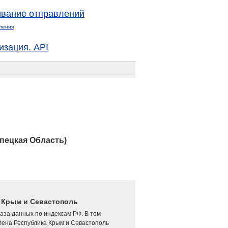
вание отправлений
ления
изация. API
пецкая Область)
4 Крым и Севастополь
аза данных по индексам РФ. В том
лена Республика Крым и Севастополь