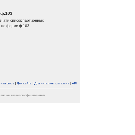
 ф.103
печати список партионных
 по форме ф.103
ная связь
|
Для сайта
|
Для интернет магазина
|
API
ервис не является официальным