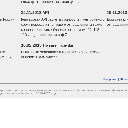
бланк ф.113, печатайте бланк ф.112
22.11.2013 API
19.11.2013
ы России,
Реализован API расчета стоимости и контрольного
Доступен к 
срока пересылки почтового отправления, а также
отправлений
сопроводительных бланков по формам 116, 112,
113 и адресного ярлыка ф.7
18.02.2013 Новые Тарифы
вых
Всвязи с изменениями в тарифах Почты России,
 ф.116,
обновлен калькулятор.
О сервисе
|
Обрат
трольных сроков, использованные на сайте, взяты из официальных источников. Данный с
доставляется бесплатно. 2010-2020 год.