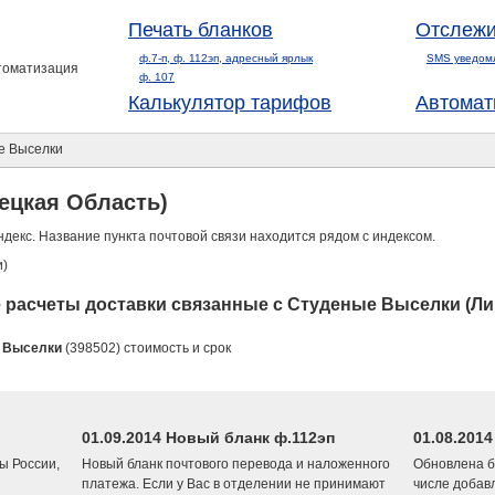
Печать бланков
Отслежи
ф.7-п, ф. 112эп, адресный ярлык
SMS уведом
втоматизация
ф. 107
Калькулятор тарифов
Автомат
е Выселки
ецкая Область)
ндекс. Название пункта почтовой связи находится рядом с индексом.
и)
расчеты доставки связанные с Студеные Выселки (Ли
 Выселки
(398502) стоимость и срок
01.09.2014 Новый бланк ф.112эп
01.08.201
ы России,
Новый бланк почтового перевода и наложенного
Обновлена б
платежа. Если у Вас в отделении не принимают
числе добав