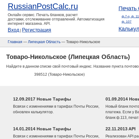
RussianPostCalc.ru
Печать 
Онлайн сервис. Печать бланков, расчет
ф.7-п, ф. 1
доставки, отслеживание отправлений. Автоматизация
ф. 107
интернет магазина. API.
Кальку
Вход
Регистрация
|
Главная
—
Липецкая Область
— Товаро-Никольское
Товаро-Никольское (Липецкая Область)
Найдите в данном списке свой почтовый индекс. Название пункта почтово
398512 (Товаро-Никольское)
12.09.2017 Новые Тарифы
01.09.2014 Нов
Всвязи с изменениями в тарифах Почты России,
Новый бланк почто
обновлен калькулятор.
платежа. Если у В
бланк ф.113, печа
14.01.2014 Новые Тарифы
22.11.2013 API
Всвязи с изменениями в тарифах Почты России,
Реализован API ра