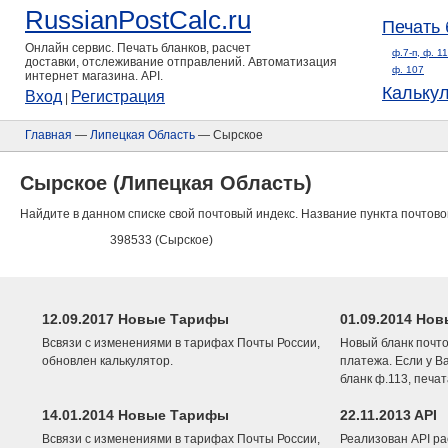
RussianPostCalc.ru
Печать 
Онлайн сервис. Печать бланков, расчет
ф.7-п, ф. 1
доставки, отслеживание отправлений. Автоматизация
ф. 107
интернет магазина. API.
Кальку
Вход
Регистрация
|
Главная
—
Липецкая Область
— Сырское
Сырское (Липецкая Область)
Найдите в данном списке свой почтовый индекс. Название пункта почтово
398533 (Сырское)
12.09.2017 Новые Тарифы
01.09.2014 Нов
Всвязи с изменениями в тарифах Почты России,
Новый бланк почто
обновлен калькулятор.
платежа. Если у В
бланк ф.113, печа
14.01.2014 Новые Тарифы
22.11.2013 API
Всвязи с изменениями в тарифах Почты России,
Реализован API ра