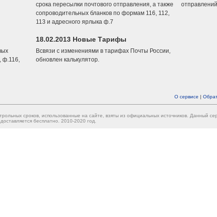
срока пересылки почтового отправления, а также
отправлений
сопроводительных бланков по формам 116, 112,
113 и адресного ярлыка ф.7
18.02.2013 Новые Тарифы
вых
Всвязи с изменениями в тарифах Почты России,
 ф.116,
обновлен калькулятор.
О сервисе
|
Обрат
трольных сроков, использованные на сайте, взяты из официальных источников. Данный с
доставляется бесплатно. 2010-2020 год.