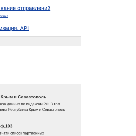
вание отправлений
ления
изация. API
4 Крым и Севастополь
аза данных по индексам РФ. В том
лена Республика Крым и Севастополь
 ф.103
печати список партионных