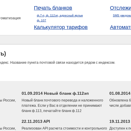
Печать бланков
Отслежи
ф.7-п, ф. 112эп, адресный ярлык
SMS уведом
втоматизация
ф. 107
Калькулятор тарифов
Автомат
ь)
ндекс. Название пункта почтовой связи находится рядом с индексом.
01.09.2014 Новый бланк ф.112эп
01.08.201
ы России,
Новый бланк почтового перевода и наложенного
Обновлена б
платежа. Если у Вас в отделении не принимают
числе добав
бланк ф.113, печатайте бланк ф.112
22.11.2013 API
19.11.2013
ы России,
Реализован API расчета стоимости и контрольного
Доступен к 