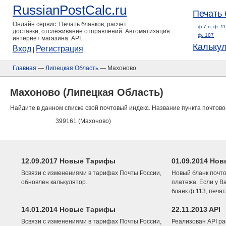
RussianPostCalc.ru
Печать 
Онлайн сервис. Печать бланков, расчет
ф.7-п, ф. 1
доставки, отслеживание отправлений. Автоматизация
ф. 107
интернет магазина. API.
Кальку
Вход
Регистрация
|
Главная
—
Липецкая Область
— Махоново
Махоново (Липецкая Область)
Найдите в данном списке свой почтовый индекс. Название пункта почтово
399161 (Махоново)
12.09.2017 Новые Тарифы
01.09.2014 Нов
Всвязи с изменениями в тарифах Почты России,
Новый бланк почто
обновлен калькулятор.
платежа. Если у В
бланк ф.113, печа
14.01.2014 Новые Тарифы
22.11.2013 API
Всвязи с изменениями в тарифах Почты России,
Реализован API ра