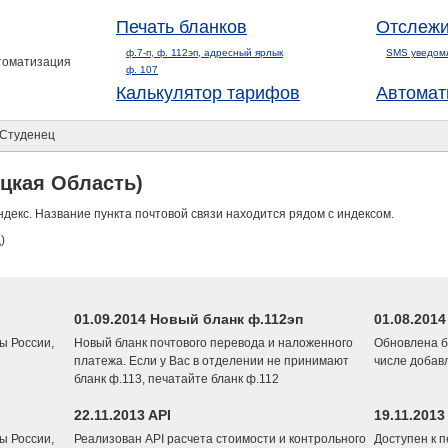
Печать бланков
Отслежи
ф.7-п, ф. 112эп, адресный ярлык
SMS уведом
втоматизация
ф. 107
Калькулятор тарифов
Автомат
Студенец
цкая Область)
ндекс. Название пункта почтовой связи находится рядом с индексом.
)
01.09.2014 Новый бланк ф.112эп
01.08.201
ы России,
Новый бланк почтового перевода и наложенного
Обновлена б
платежа. Если у Вас в отделении не принимают
числе добав
бланк ф.113, печатайте бланк ф.112
22.11.2013 API
19.11.2013
ы России,
Реализован API расчета стоимости и контрольного
Доступен к 