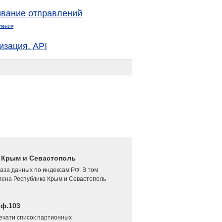
вание отправлений
ления
изация. API
4 Крым и Севастополь
аза данных по индексам РФ. В том
лена Республика Крым и Севастополь
 ф.103
печати список партионных