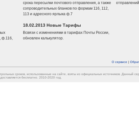
срока пересылки почтового отправления, а также
отправлений
сопроводительных бланков по формам 116, 112,
113 и адресного ярлыка ф.7
18.02.2013 Новые Тарифы
вых
Всвязи с изменениями в тарифах Почты России,
 ф.116,
обновлен калькулятор.
О сервисе
|
Обрат
трольных сроков, использованные на сайте, взяты из официальных источников. Данный с
доставляется бесплатно. 2010-2020 год.