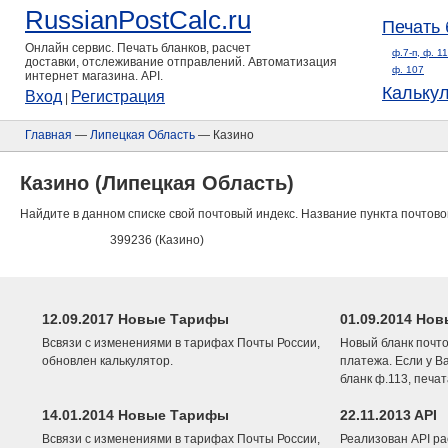
RussianPostCalc.ru
Печать 
Онлайн сервис. Печать бланков, расчет
ф.7-п, ф. 1
доставки, отслеживание отправлений. Автоматизация
ф. 107
интернет магазина. API.
Кальку
Вход
Регистрация
|
Главная
—
Липецкая Область
— Казино
Казино (Липецкая Область)
Найдите в данном списке свой почтовый индекс. Название пункта почтово
399236 (Казино)
12.09.2017 Новые Тарифы
01.09.2014 Нов
Всвязи с изменениями в тарифах Почты России,
Новый бланк почто
обновлен калькулятор.
платежа. Если у В
бланк ф.113, печа
14.01.2014 Новые Тарифы
22.11.2013 API
Всвязи с изменениями в тарифах Почты России,
Реализован API ра