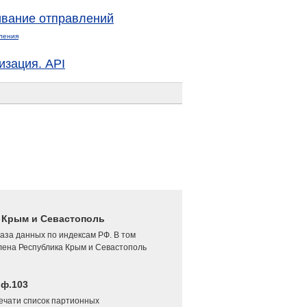
вание отправлений
ления
изация. API
4 Крым и Севастополь
аза данных по индексам РФ. В том
лена Республика Крым и Севастополь
 ф.103
печати список партионных