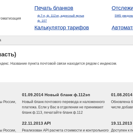
Печать бланков
Отслежи
ф.7-п, ф. 112эп, адресный ярлык
SMS уведом
втоматизация
ф. 107
Калькулятор тарифов
Автомат
а
асть)
ндекс. Название пункта почтовой связи находится рядом с индексом.
01.09.2014 Новый бланк ф.112эп
01.08.201
ы России,
Новый бланк почтового перевода и наложенного
Обновлена б
платежа. Если у Вас в отделении не принимают
числе добав
бланк ф.113, печатайте бланк ф.112
22.11.2013 API
19.11.2013
ы России,
Реализован API расчета стоимости и контрольного
Доступен к 