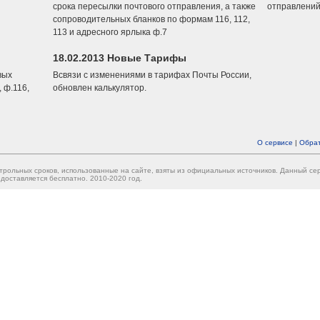
срока пересылки почтового отправления, а также
отправлений
сопроводительных бланков по формам 116, 112,
113 и адресного ярлыка ф.7
18.02.2013 Новые Тарифы
вых
Всвязи с изменениями в тарифах Почты России,
 ф.116,
обновлен калькулятор.
О сервисе
|
Обрат
трольных сроков, использованные на сайте, взяты из официальных источников. Данный с
доставляется бесплатно. 2010-2020 год.