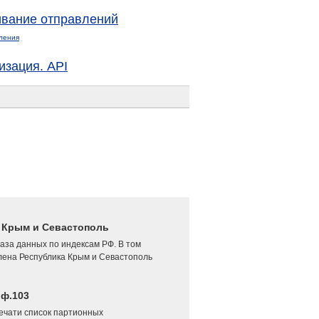
вание отправлений
ления
изация. API
4 Крым и Севастополь
аза данных по индексам РФ. В том
лена Республика Крым и Севастополь
 ф.103
печати список партионных