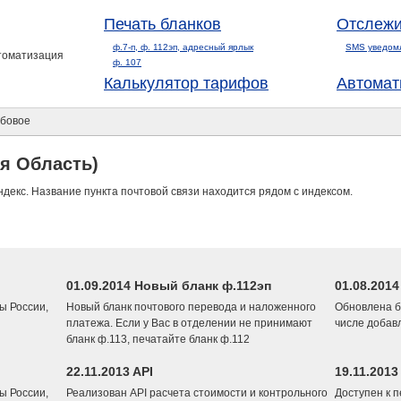
Печать бланков
Отслежи
ф.7-п, ф. 112эп, адресный ярлык
SMS уведом
втоматизация
ф. 107
Калькулятор тарифов
Автомат
бовое
я Область)
ндекс. Название пункта почтовой связи находится рядом с индексом.
01.09.2014 Новый бланк ф.112эп
01.08.201
ы России,
Новый бланк почтового перевода и наложенного
Обновлена б
платежа. Если у Вас в отделении не принимают
числе добав
бланк ф.113, печатайте бланк ф.112
22.11.2013 API
19.11.2013
ы России,
Реализован API расчета стоимости и контрольного
Доступен к 