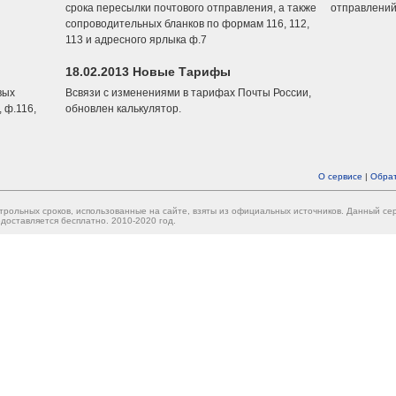
срока пересылки почтового отправления, а также
отправлений
сопроводительных бланков по формам 116, 112,
113 и адресного ярлыка ф.7
18.02.2013 Новые Тарифы
вых
Всвязи с изменениями в тарифах Почты России,
 ф.116,
обновлен калькулятор.
О сервисе
|
Обрат
трольных сроков, использованные на сайте, взяты из официальных источников. Данный с
доставляется бесплатно. 2010-2020 год.