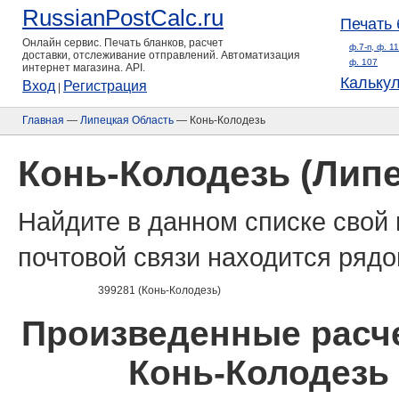
RussianPostCalc.ru
Печать 
Онлайн сервис. Печать бланков, расчет
ф.7-п, ф. 1
доставки, отслеживание отправлений. Автоматизация
ф. 107
интернет магазина. API.
Кальку
Вход
Регистрация
|
Главная
—
Липецкая Область
— Конь-Колодезь
Конь-Колодезь (Лип
Найдите в данном списке свой 
почтовой связи находится рядо
399281 (Конь-Колодезь)
Произведенные расче
Конь-Колодезь 