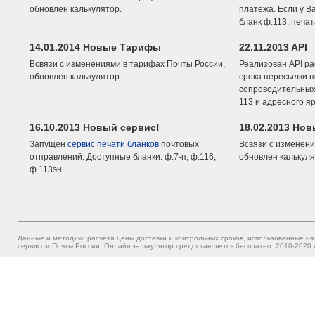
обновлен калькулятор.
платежа. Если у В
бланк ф.113, печа
14.01.2014 Новые Тарифы
22.11.2013 API
Всвязи с изменениями в тарифах Почты России,
Реализован API ра
обновлен калькулятор.
срока пересылки п
сопроводительных 
113 и адресного я
16.10.2013 Новый сервис!
18.02.2013 Но
Запущен
сервис печати бланков
почтовых
Всвязи с изменени
отправлений. Доступные бланки: ф.7-п, ф.116,
обновлен калькуля
ф.113эн
Данные и методики расчета цены доставки и контрольных сроков, использованные на
сервисом Почты России. Онлайн калькулятор предоставляется бесплатно. 2010-2020 