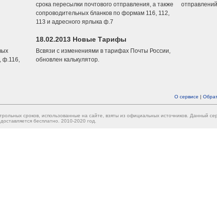
срока пересылки почтового отправления, а также
отправлений
сопроводительных бланков по формам 116, 112,
113 и адресного ярлыка ф.7
18.02.2013 Новые Тарифы
вых
Всвязи с изменениями в тарифах Почты России,
 ф.116,
обновлен калькулятор.
О сервисе
|
Обрат
трольных сроков, использованные на сайте, взяты из официальных источников. Данный с
доставляется бесплатно. 2010-2020 год.