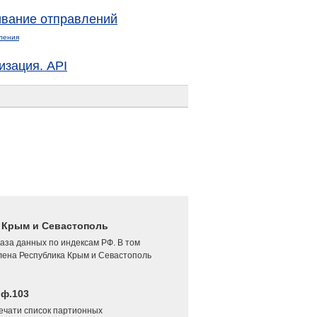
вание отправлений
ления
изация. API
4 Крым и Севастополь
аза данных по индексам РФ. В том
лена Республика Крым и Севастополь
 ф.103
печати список партионных