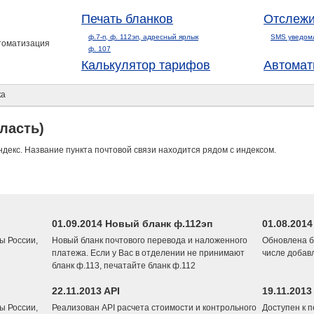
Печать бланков
Отслежи
ф.7-п, ф. 112эп, адресный ярлык
SMS уведом
втоматизация
ф. 107
Калькулятор тарифов
Автомат
ка
ласть)
ндекс. Название пункта почтовой связи находится рядом с индексом.
01.09.2014 Новый бланк ф.112эп
01.08.201
ы России,
Новый бланк почтового перевода и наложенного
Обновлена б
платежа. Если у Вас в отделении не принимают
числе добав
бланк ф.113, печатайте бланк ф.112
22.11.2013 API
19.11.2013
ы России,
Реализован API расчета стоимости и контрольного
Доступен к 