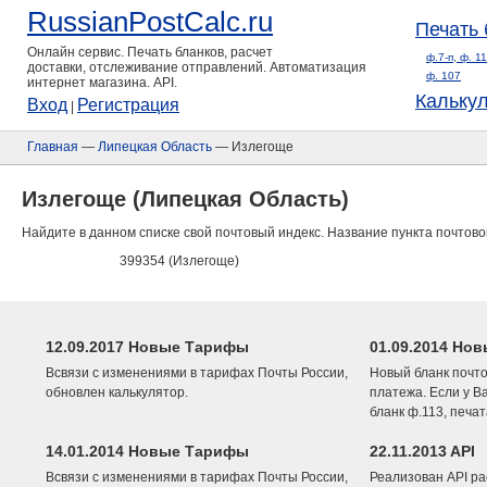
RussianPostCalc.ru
Печать 
Онлайн сервис. Печать бланков, расчет
ф.7-п, ф. 1
доставки, отслеживание отправлений. Автоматизация
ф. 107
интернет магазина. API.
Кальку
Вход
Регистрация
|
Главная
—
Липецкая Область
— Излегоще
Излегоще (Липецкая Область)
Найдите в данном списке свой почтовый индекс. Название пункта почтово
399354 (Излегоще)
12.09.2017 Новые Тарифы
01.09.2014 Нов
Всвязи с изменениями в тарифах Почты России,
Новый бланк почто
обновлен калькулятор.
платежа. Если у В
бланк ф.113, печа
14.01.2014 Новые Тарифы
22.11.2013 API
Всвязи с изменениями в тарифах Почты России,
Реализован API ра