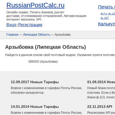
RussianPostCalc.ru
Печать 
Онлайн сервис. Печать бланков, расчет
ф.7-п, ф. 1
доставки, отслеживание отправлений. Автоматизация
ф. 107
интернет магазина. API.
Кальку
Вход
Регистрация
|
Главная
—
Липецкая Область
— Арзыбовка
Арзыбовка (Липецкая Область)
Найдите в данном списке свой почтовый индекс. Название пункта почтово
399355 (Арзыбовка)
12.09.2017 Новые Тарифы
01.09.2014 Нов
Всвязи с изменениями в тарифах Почты России,
Новый бланк почто
обновлен калькулятор.
платежа. Если у В
бланк ф.113, печа
14.01.2014 Новые Тарифы
22.11.2013 API
Всвязи с изменениями в тарифах Почты России,
Реализован API ра