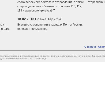
срока пересылки почтового отправления, а также
отправлений
сопроводительных бланков по формам 116, 112,
113 и адресного ярлыка ф.7
18.02.2013 Новые Тарифы
вых
Всвязи с изменениями в тарифах Почты России,
 ф.116,
обновлен калькулятор.
О сервисе
|
Обрат
трольных сроков, использованные на сайте, взяты из официальных источников. Данный с
доставляется бесплатно. 2010-2020 год.