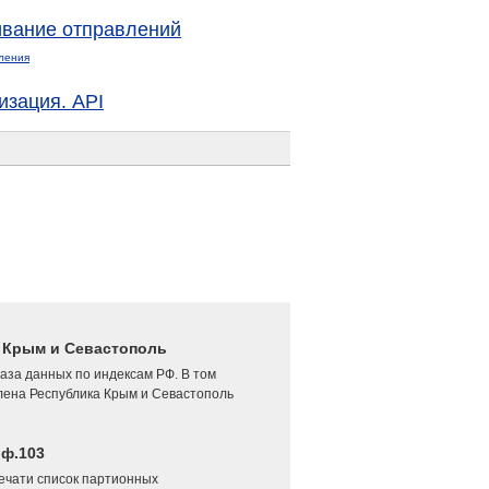
вание отправлений
ления
изация. API
4 Крым и Севастополь
аза данных по индексам РФ. В том
лена Республика Крым и Севастополь
 ф.103
печати список партионных