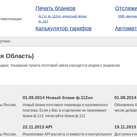
Печать бланков
Отслежи
ф.7-п, ф. 112эп, адресный ярлык
SMS уведом
втоматизация
ф. 107
Калькулятор тарифов
Автомат
утино
я Область)
ндекс. Название пункта почтовой связи находится рядом с индексом.
01.09.2014 Новый бланк ф.112эп
01.08.201
ы России,
Новый бланк почтового перевода и наложенного
Обновлена б
платежа. Если у Вас в отделении не принимают
числе добав
бланк ф.113, печатайте бланк ф.112
22.11.2013 API
19.11.2013
ы России,
Реализован API расчета стоимости и контрольного
Доступен к 