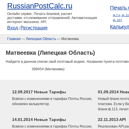
RussianPostCalc.ru
Печать 
Онлайн сервис. Печать бланков, расчет
ф.7-п, ф. 1
доставки, отслеживание отправлений. Автоматизация
ф. 107
интернет магазина. API.
Кальку
Вход
Регистрация
|
Главная
—
Липецкая Область
— Матвеевка
Матвеевка (Липецкая Область)
Найдите в данном списке свой почтовый индекс. Название пункта почтово
399454 (Матвеевка)
12.09.2017 Новые Тарифы
01.09.2014 Нов
Всвязи с изменениями в тарифах Почты России,
Новый бланк почто
обновлен калькулятор.
платежа. Если у В
бланк ф.113, печа
14.01.2014 Новые Тарифы
22.11.2013 API
Всвязи с изменениями в тарифах Почты России,
Реализован API ра