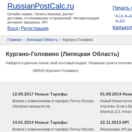
RussianPostCalc.ru
Печать 
Онлайн сервис. Печать бланков, расчет
ф.7-п, ф. 1
доставки, отслеживание отправлений. Автоматизация
ф. 107
интернет магазина. API.
Кальку
Вход
Регистрация
|
Главная
—
Липецкая Область
— Кургано-Головино
Кургано-Головино (Липецкая Область)
Найдите в данном списке свой почтовый индекс. Название пункта почтово
399543 (Кургано-Головино)
12.09.2017 Новые Тарифы
01.09.2014 Нов
Всвязи с изменениями в тарифах Почты России,
Новый бланк почто
обновлен калькулятор.
платежа. Если у В
бланк ф.113, печа
14.01.2014 Новые Тарифы
22.11.2013 API
Всвязи с изменениями в тарифах Почты России,
Реализован API ра