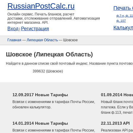
RussianPostCalc.ru
Печать 
Онлайн сервис. Печать бланков, расчет
ф.7-п, ф. 1
доставки, отслеживание отправлений. Автоматизация
ф. 107
интернет магазина. API.
Кальку
Вход
Регистрация
|
Главная
—
Липецкая Область
— Шовское
Шовское (Липецкая Область)
Найдите в данном списке свой почтовый индекс. Название пункта почтово
399632 (Шовское)
12.09.2017 Новые Тарифы
01.09.2014 Нов
Всвязи с изменениями в тарифах Почты России,
Новый бланк почто
обновлен калькулятор.
платежа. Если у В
бланк ф.113, печа
14.01.2014 Новые Тарифы
22.11.2013 API
Всвязи с изменениями в тарифах Почты России,
Реализован API ра