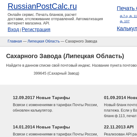
RussianPostCalc.ru
Печать 
Онлайн сервис. Печать бланков, расчет
ф.7-п, ф. 1
доставки, отслеживание отправлений. Автоматизация
ф. 107
интернет магазина. API.
Кальку
Вход
Регистрация
|
Главная
—
Липецкая Область
— Сахарного Завода
Сахарного Завода (Липецкая Область)
Найдите в данном списке свой почтовый индекс. Название пункта почтово
399645 (Сахарный Завод)
12.09.2017 Новые Тарифы
01.09.2014 Нов
Всвязи с изменениями в тарифах Почты России,
Новый бланк почто
обновлен калькулятор.
платежа. Если у В
бланк ф.113, печа
14.01.2014 Новые Тарифы
22.11.2013 API
Всвязи с изменениями в тарифах Почты России,
Реализован API ра