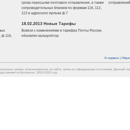
срока пересылки почтового отправления, а также
отправлений
сопроводительных бланков по формам 116, 112,
113 и адресного ярлыка ф.7
18.02.2013 Новые Тарифы
вых
Всвязи с изменениями в тарифах Почты России,
 ф.116,
обновлен калькулятор.
О сервисе
|
Обрат
трольных сроков, использованные на сайте, взяты из официальных источников. Данный с
доставляется бесплатно. 2010-2020 год.