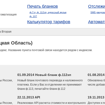
Печать бланков
Отслежи
ф.7-п, ф. 112эп, адресный ярлык
SMS уведом
втоматизация
ф. 107
Калькулятор тарифов
Автомат
а Вторая
цкая Область)
ндекс. Название пункта почтовой связи находится рядом с индексом.
01.09.2014 Новый бланк ф.112эп
01.08.201
ы России,
Новый бланк почтового перевода и наложенного
Обновлена б
платежа. Если у Вас в отделении не принимают
числе добав
бланк ф.113, печатайте бланк ф.112
22.11.2013 API
19.11.2013
ы России,
Реализован API расчета стоимости и контрольного
Доступен к 