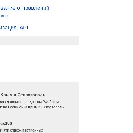
вание отправлений
ления
изация. API
4 Крым и Севастополь
аза данных по индексам РФ. В том
лена Республика Крым и Севастополь
 ф.103
печати список партионных