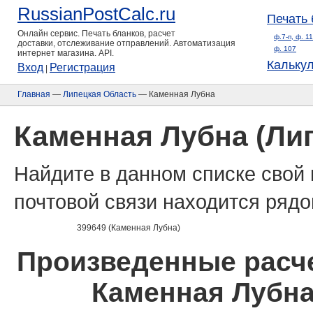
RussianPostCalc.ru
Печать 
Онлайн сервис. Печать бланков, расчет
ф.7-п, ф. 1
доставки, отслеживание отправлений. Автоматизация
ф. 107
интернет магазина. API.
Кальку
Вход
Регистрация
|
Главная
—
Липецкая Область
— Каменная Лубна
Каменная Лубна (Ли
Найдите в данном списке свой 
почтовой связи находится рядо
399649 (Каменная Лубна)
Произведенные расче
Каменная Лубна