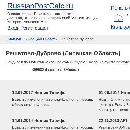
RussianPostCalc.ru
Печать 
Онлайн сервис. Печать бланков, расчет
ф.7-п, ф. 1
доставки, отслеживание отправлений. Автоматизация
ф. 107
интернет магазина. API.
Кальку
Вход
Регистрация
|
Главная
—
Липецкая Область
— Решетово-Дуброво
Решетово-Дуброво (Липецкая Область)
Найдите в данном списке свой почтовый индекс. Название пункта почтово
399683 (Решетово-Дуброво)
12.09.2017 Новые Тарифы
01.09.2014 Нов
Всвязи с изменениями в тарифах Почты России,
Новый бланк почто
обновлен калькулятор.
платежа. Если у В
бланк ф.113, печа
14.01.2014 Новые Тарифы
22.11.2013 API
Всвязи с изменениями в тарифах Почты России,
Реализован API ра