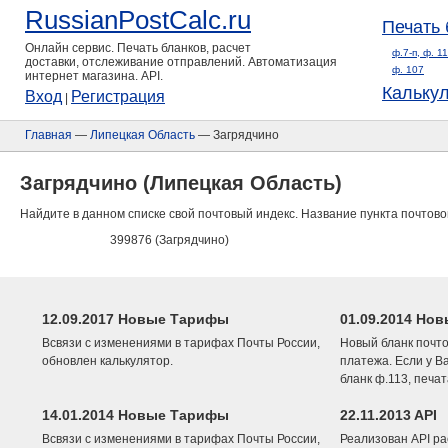
RussianPostCalc.ru
Печать 
Онлайн сервис. Печать бланков, расчет
ф.7-п, ф. 1
доставки, отслеживание отправлений. Автоматизация
ф. 107
интернет магазина. API.
Кальку
Вход
Регистрация
|
Главная
—
Липецкая Область
— Загрядчино
Загрядчино (Липецкая Область)
Найдите в данном списке свой почтовый индекс. Название пункта почтово
399876 (Загрядчино)
12.09.2017 Новые Тарифы
01.09.2014 Нов
Всвязи с изменениями в тарифах Почты России,
Новый бланк почто
обновлен калькулятор.
платежа. Если у В
бланк ф.113, печа
14.01.2014 Новые Тарифы
22.11.2013 API
Всвязи с изменениями в тарифах Почты России,
Реализован API ра