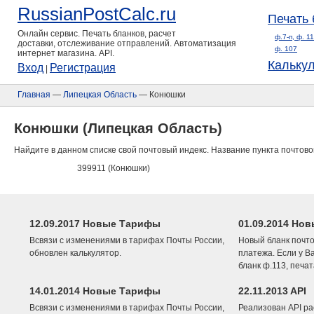
RussianPostCalc.ru
Печать 
Онлайн сервис. Печать бланков, расчет
ф.7-п, ф. 1
доставки, отслеживание отправлений. Автоматизация
ф. 107
интернет магазина. API.
Кальку
Вход
Регистрация
|
Главная
—
Липецкая Область
— Конюшки
Конюшки (Липецкая Область)
Найдите в данном списке свой почтовый индекс. Название пункта почтово
399911 (Конюшки)
12.09.2017 Новые Тарифы
01.09.2014 Нов
Всвязи с изменениями в тарифах Почты России,
Новый бланк почто
обновлен калькулятор.
платежа. Если у В
бланк ф.113, печа
14.01.2014 Новые Тарифы
22.11.2013 API
Всвязи с изменениями в тарифах Почты России,
Реализован API ра