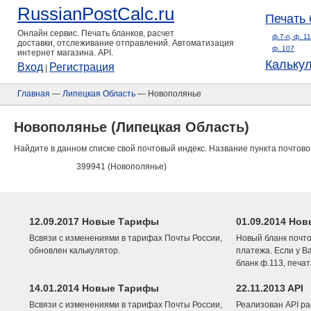
RussianPostCalc.ru
Печать 
Онлайн сервис. Печать бланков, расчет
ф.7-п, ф. 1
доставки, отслеживание отправлений. Автоматизация
ф. 107
интернет магазина. API.
Кальку
Вход
Регистрация
|
Главная
—
Липецкая Область
— Новополянье
Новополянье (Липецкая Область)
Найдите в данном списке свой почтовый индекс. Название пункта почтово
399941 (Новополянье)
12.09.2017 Новые Тарифы
01.09.2014 Нов
Всвязи с изменениями в тарифах Почты России,
Новый бланк почто
обновлен калькулятор.
платежа. Если у В
бланк ф.113, печа
14.01.2014 Новые Тарифы
22.11.2013 API
Всвязи с изменениями в тарифах Почты России,
Реализован API ра