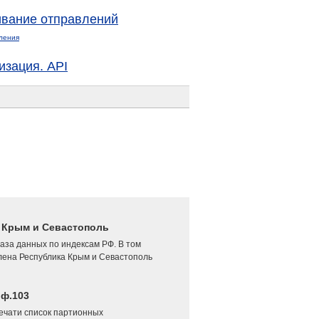
вание отправлений
ления
изация. API
4 Крым и Севастополь
аза данных по индексам РФ. В том
лена Республика Крым и Севастополь
 ф.103
печати список партионных