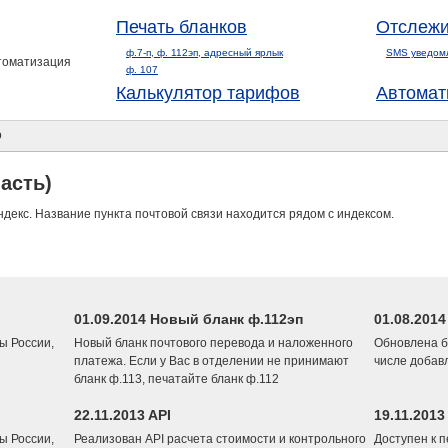
Печать бланков
Отслежи
ф.7-п, ф. 112эп, адресный ярлык
SMS уведом
втоматизация
ф. 107
Калькулятор тарифов
Автомат
о
асть)
ндекс. Название пункта почтовой связи находится рядом с индексом.
01.09.2014 Новый бланк ф.112эп
01.08.201
ы России,
Новый бланк почтового перевода и наложенного
Обновлена б
платежа. Если у Вас в отделении не принимают
числе добав
бланк ф.113, печатайте бланк ф.112
22.11.2013 API
19.11.2013
ы России,
Реализован API расчета стоимости и контрольного
Доступен к 