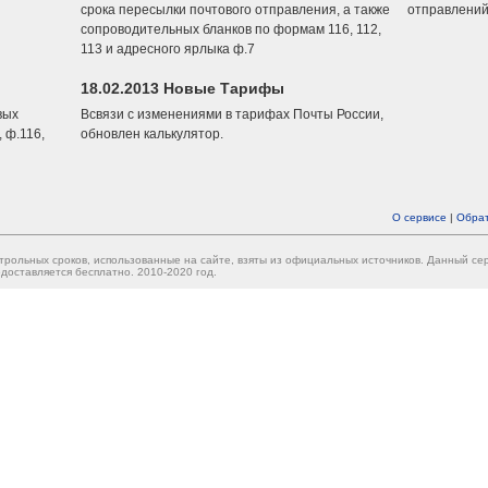
срока пересылки почтового отправления, а также
отправлений
сопроводительных бланков по формам 116, 112,
113 и адресного ярлыка ф.7
18.02.2013 Новые Тарифы
вых
Всвязи с изменениями в тарифах Почты России,
 ф.116,
обновлен калькулятор.
О сервисе
|
Обрат
трольных сроков, использованные на сайте, взяты из официальных источников. Данный с
доставляется бесплатно. 2010-2020 год.