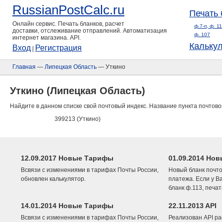
RussianPostCalc.ru
Печать 
Онлайн сервис. Печать бланков, расчет
ф.7-п, ф. 1
доставки, отслеживание отправлений. Автоматизация
ф. 107
интернет магазина. API.
Кальку
Вход
Регистрация
|
Главная
—
Липецкая Область
— Уткино
Уткино (Липецкая Область)
Найдите в данном списке свой почтовый индекс. Название пункта почтово
399213 (Уткино)
12.09.2017 Новые Тарифы
01.09.2014 Нов
Всвязи с изменениями в тарифах Почты России,
Новый бланк почто
обновлен калькулятор.
платежа. Если у В
бланк ф.113, печа
14.01.2014 Новые Тарифы
22.11.2013 API
Всвязи с изменениями в тарифах Почты России,
Реализован API ра