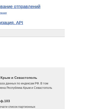
вание отправлений
ления
изация. API
4 Крым и Севастополь
аза данных по индексам РФ. В том
лена Республика Крым и Севастополь
 ф.103
печати список партионных