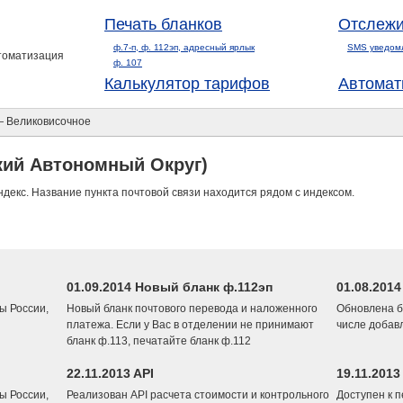
Печать бланков
Отслежи
ф.7-п, ф. 112эп, адресный ярлык
SMS уведом
втоматизация
ф. 107
Калькулятор тарифов
Автомат
 Великовисочное
кий Автономный Округ)
ндекс. Название пункта почтовой связи находится рядом с индексом.
01.09.2014 Новый бланк ф.112эп
01.08.201
ы России,
Новый бланк почтового перевода и наложенного
Обновлена б
платежа. Если у Вас в отделении не принимают
числе добав
бланк ф.113, печатайте бланк ф.112
22.11.2013 API
19.11.2013
ы России,
Реализован API расчета стоимости и контрольного
Доступен к 