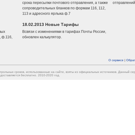
срока пересылки почтового отправления, а также
отправлений
сопроводительных бланков по формам 116, 112,
113 и адресного ярлыка ф.7
18.02.2013 Новые Тарифы
вых
Всвязи с изменениями в тарифах Почты России,
 ф.116,
обновлен калькулятор.
О сервисе
|
Обрат
трольных сроков, использованные на сайте, взяты из официальных источников. Данный с
доставляется бесплатно. 2010-2020 год.