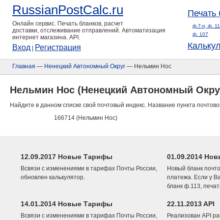
RussianPostCalc.ru
Печать 
Онлайн сервис. Печать бланков, расчет
ф.7-п, ф. 1
доставки, отслеживание отправлений. Автоматизация
ф. 107
интернет магазина. API.
Кальку
Вход
Регистрация
|
Главная
—
Ненецкий Автономный Округ
— Нельмин Нос
Нельмин Нос (Ненецкий Автономный Окру
Найдите в данном списке свой почтовый индекс. Название пункта почтово
166714 (Нельмин Нос)
12.09.2017 Новые Тарифы
01.09.2014 Нов
Всвязи с изменениями в тарифах Почты России,
Новый бланк почто
обновлен калькулятор.
платежа. Если у В
бланк ф.113, печа
14.01.2014 Новые Тарифы
22.11.2013 API
Всвязи с изменениями в тарифах Почты России,
Реализован API ра