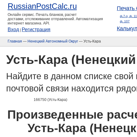
RussianPostCalc.ru
Печать 
Онлайн сервис. Печать бланков, расчет
ф.7-п, ф. 1
доставки, отслеживание отправлений. Автоматизация
ф. 107
интернет магазина. API.
Кальку
Вход
Регистрация
|
Главная
—
Ненецкий Автономный Округ
— Усть-Кара
Усть-Кара (Ненецки
Найдите в данном списке свой 
почтовой связи находится рядо
166750 (Усть-Кара)
Произведенные расче
Усть-Кара (Ненец